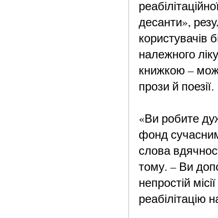
реабілітаційно
десанти», резу
користувачів б
належного ліку
книжкою – мож
прози й поезії.
«Ви робите ду
фонд сучасним
слова вдячнос
тому. – Ви до
непростій місі
реабілітацію н