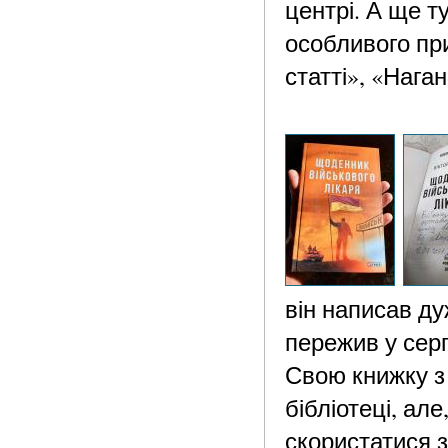
центрі. А ще т
особливого при
статті», «Нага
він написав ду
пережив у серп
Свою книжку з
бібліотеці, але
скористатися 