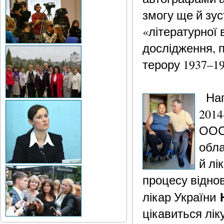
змогу ще й зу
«літературної 
дослідження, 
терору 1937–19
Нага
2014
ООС,
обла
й лі
процесу відно
лікар України
цікавиться лік