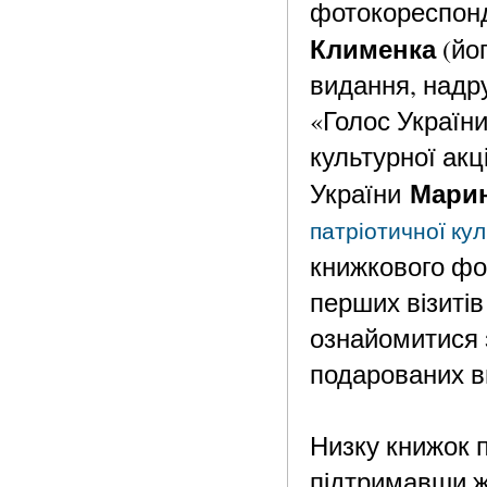
фотокореспонд
Клименка
(йо
видання, надр
«Голос Україн
культурної акц
Мари
України
патріотичної кул
книжкового фо
перших візиті
ознайомитися 
подарованих 
Низку книжок 
підтримавши ж