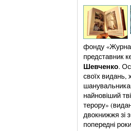
фонду «Журнал
представник к
Шевченко
. О
своїх видань, х
шанувальникам
найновіший тві
терору» (видан
двокнижжя зі з
попередні роки