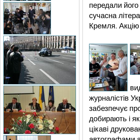
передали його 
сучасна літера
Кремля. Акцію 
ви
журналістів У
забезпечує про
добирають і як
цікаві друкова
автографами ав