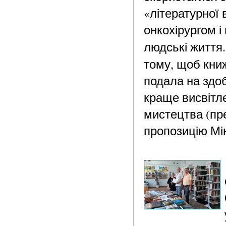
«літературної 
онкохірургом і
людські житт
тому, щоб кни
подала на здо
краще висвітле
мистецтва (пре
пропозицію Мі