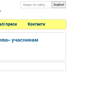
)
алі преси
Контакти
ива» учасникам