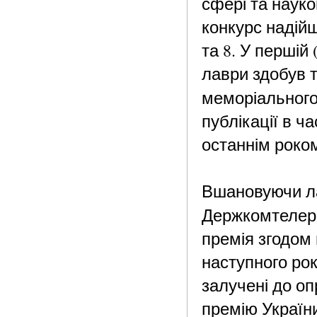
сфері та науко
конкурс надійшл
та 8. У першій 
лаври здобув т
меморіального
публікації в ча
останнім роко
Вшановуючи ла
Держкомтелер
премія згодом
наступного рок
залучені до о
премію України