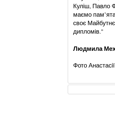
Куліш, Павло Ф
маємо пам’ята
своє Майбутнє»
дипломів."
Людмила Ме
Фото Анастасі