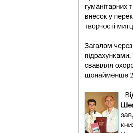
гуманітарних т
внесок у пере
творчості митц
Загалом через
підрахунками, 
свавілля охор
щонайменше 25
Від
Ше
зав
кни