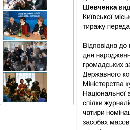
Шевченка
вид
Київської місь
тиражу передан
Відповідно до
дня народження
громадських за
Державного ко
Міністерства к
Національної а
спілки журналі
чотири номінац
засобах масово