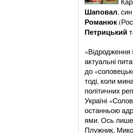
Кар
Шаповал
, си
Романюк
(Рос
Петрицький
т
«Відродження і
актуальні пита
до «соловецьк
тоді, коли мин
політичних реп
Україні «Солов
останньою адр
ями. Ось лише 
Плужник, Мико