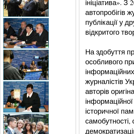
ініціатива». З
автопробігів ж
публікації у д
відкритого тво
На здобуття пр
особливого пр
інформаційних
журналістів У
авторів оригін
інформаційної
історичної пам
самобутності,
демократизаці