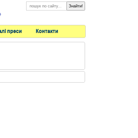
)
алі преси
Контакти