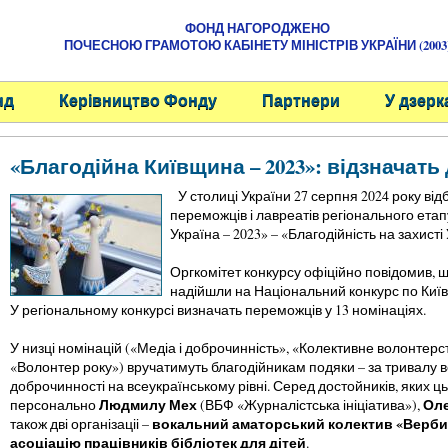
ФОНД НАГОРОДЖЕНО
ПОЧЕСНОЮ ГРАМОТОЮ КАБІНЕТУ МІНІСТРІВ УКРАЇНИ (2003
нд
Керівництво Фонду
Партнери
У дзерк
«Благодійна Київщина – 2023»: відзначать
У столиці України 27 серпня 2024 року ві
переможців і лавреатів регіонального ета
Україна – 2023» – «Благодійність на захисті
Оргкомітет конкурсу офіційно повідомив, що
надійшли на Національний конкурс по Київс
У регіональному конкурсі визначать переможців у 13 номінаціях.
У низці номінацій («Медіа і доброчинність», «Колективне волонтерст
«Волонтер року») вручатимуть благодійникам подяки – за тривалу 
доброчинності на всеукраїнському рівні. Серед достойників, яких ць
Людмилу Мех
Оле
персонально
(ВБФ «Журналістська ініціатива»),
вокальний аматорський колектив «Верб
також дві організаціі –
асоціацію працівників бібліотек для дітей
.