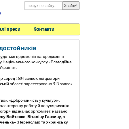
)
алі преси
Контакти
 достойників
дбудеться церемонія нагородження
пу Національного конкурсу «Благодійна
 України».
 серед 1604 заявок, які цьогоріч
ькій області зареєстровано 513 заявок.
во», «Доброчинність у культурі»,
волонтерську роботу й популяризацію
огоріч відзначає оргкомітет, названо
ну Войтенко
Віталіну Ганзину
,
, а
иченька»
Українську
(Переяслав) та