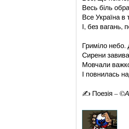
Весь біль обр
Все Україна в 
І, без вагань, п
Гриміло небо.
Сирени завивал
Мовчали важко
І повнилась на
А
✍️ Поезія – ©