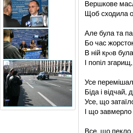
Вершкове масло
Щоб сходила о
Але була та п
Бо час жорсто
В ній кpoв була
І попіл згарищ,
Усе перемішало
Біда і відчай, д
Усе, що затаїло
І що завмерло 
Все, що пекло, 