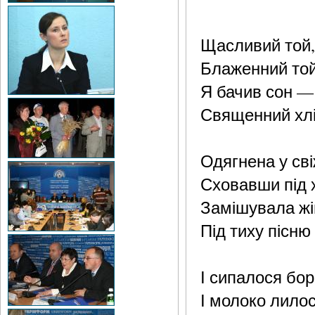
Щасливий той,
Блаженний той,
Я бачив сон —
Священний хлі
Одягнена у св
Сховавши під 
Замішувала жін
Під тиху пісню
І сипалося бор
І молоко лилося