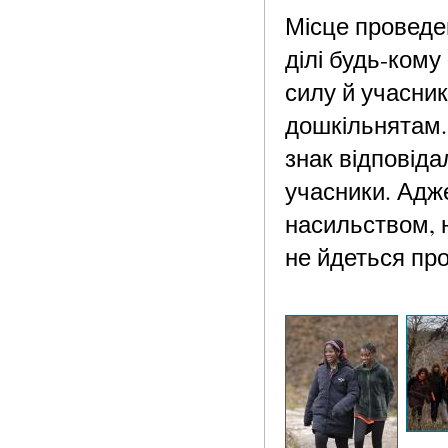
Місце проведен
ділі будь-кому
силу й учасника
дошкільнятам. 
знак відповід
учасники. Адж
насильством, 
не йдеться про