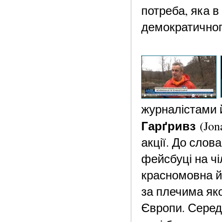
потреба, яка в
демократичного
журналістами й
Гарґривз
(Jon
акції. До слов
фейсбуці на ч
красномовна й 
за плечима яко
Європи. Серед 