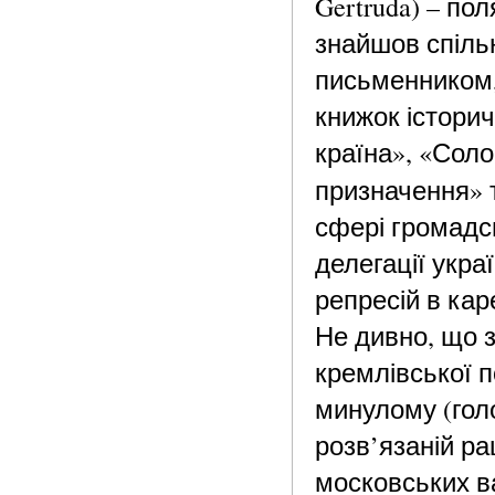
Gertruda) – по
знайшов спіль
письменником, 
книжок історич
країна», «Соло
призначення» та
сфері громадсь
делегації укр
репресій в ка
Не дивно, що з
кремлівської п
минулому (голод
розв’язаній ра
московських ва