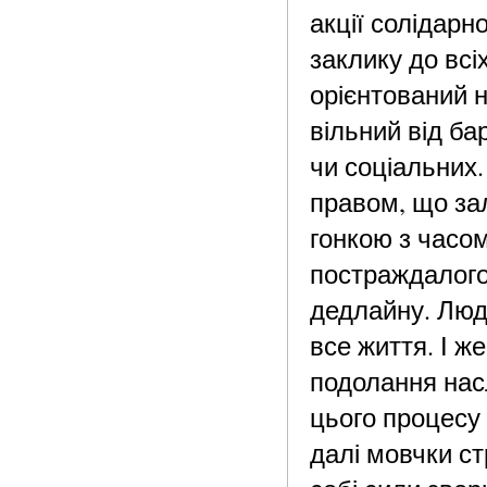
акції солідарн
заклику до всі
орієнтований н
вільний від ба
чи соціальних.
правом, що за
гонкою з часо
постраждалого
дедлайну. Люд
все життя. І ж
подолання насл
цього процесу 
далі мовчки ст