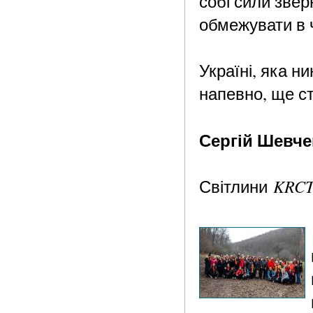
собі сили звер
обмежувати в 
Україні, яка н
напевно, ще ст
Сергій Шевче
KRCT
Світлини