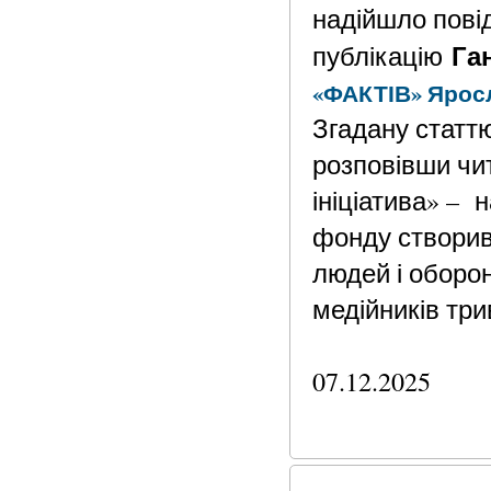
надійшло пові
Га
публікацію
«ФАКТІВ» Яросл
Згадану статт
розповівши чи
ініціатива» – 
фонду створив
людей і оборон
медійників три
07.12.2025