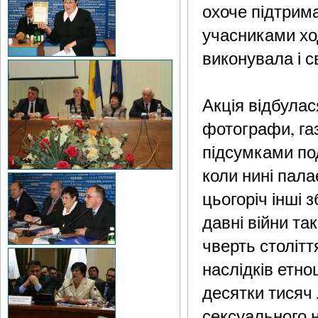
охоче підтрим
учасниками ход
виконувала і с
Акція відбулас
фотографи, газ
підсумками под
коли нині пала
цьогоріч інші з
давні війни та
чверть столітт
наслідків етно
десятки тисяч 
сексуального 