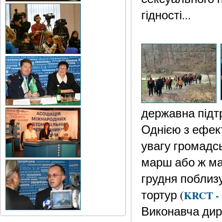
гідності...
державна підт
Однією з ефек
увагу громадс
марш або ж мас
грудня поблиз
тортур (
KRCT - K
Виконавча дире