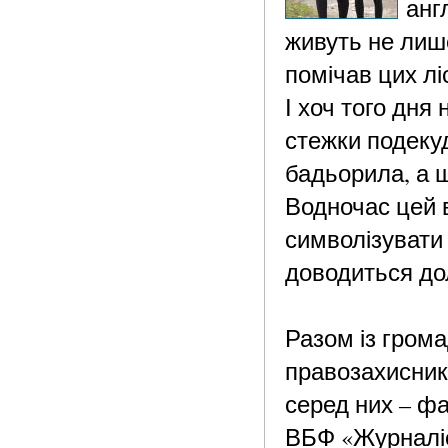
анг
живуть не лише
помічав цих л
І хоч того дня
стежки подекуд
бадьорила, а 
Водночас цей в
символізувати 
доводиться до
Разом із гром
правозахисник
серед них – фа
ВБФ «Журналіст