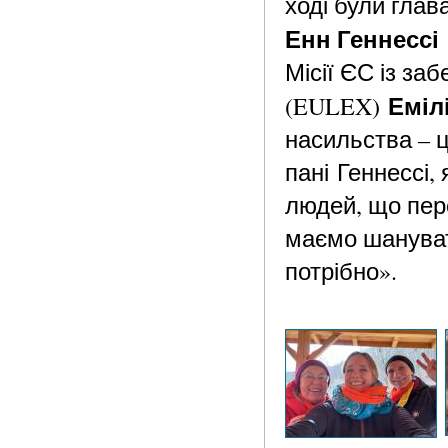
ході були глав
Енн Геннессі
Місії ЄС із за
Еміл
(EULEX)
насильства – ц
пані Геннессі,
людей, що пер
маємо шанувати
потрібно».