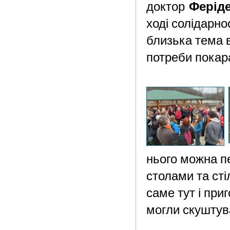
Феріде
доктор
ході солідарно
близька тема 
потреби покар
нього можна пе
столами та сті
саме тут і при
могли скуштува