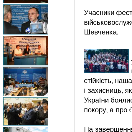
Учасники фест
військовослуж
Шевченка.
стійкість, наш
і захисниць, я
України боялис
покору, а про 
На завершення