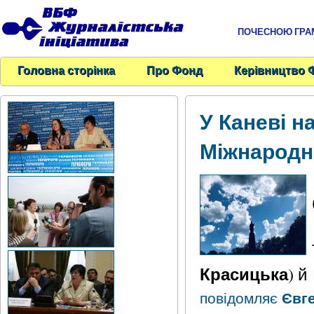
ПОЧЕСНОЮ ГРАМО
Головна сторінка
Про Фонд
Керівництво 
У Каневі н
Міжнародн
Красицька
) й
Євг
повідомляє