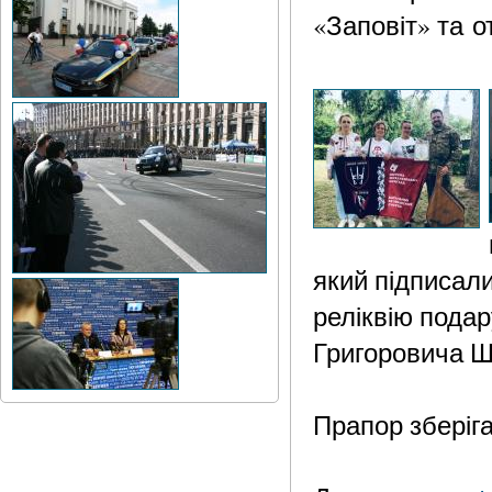
«Заповіт» та о
який підписали
реліквію пода
Григоровича Ше
Прапор зберіг