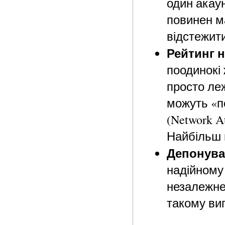
один акау
повинен м
відстежити
Рейтинг н
поодинокі 
просто леж
можуть «п
(Network A
Найбільш 
Депонува
надійному 
незалежне 
такому виг