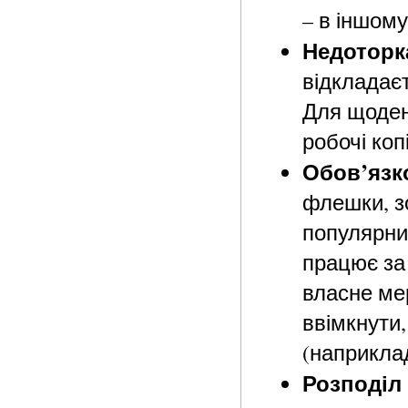
– в іншому
Недоторка
відкладає
Для щоден
робочі коп
Обов’язк
флешки, з
популярних
працює за
власне ме
ввімкнути
(наприклад
Розподіл 