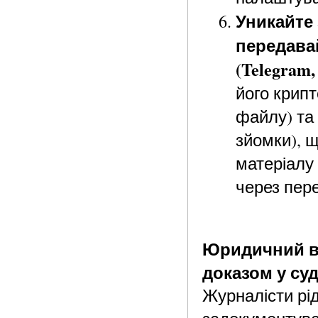
Уникайте
передава
(Telegram,
його крип
файлу) та 
зйомки), 
матеріалу
через пере
Юридичний ви
доказом у суд
Журналісти рі