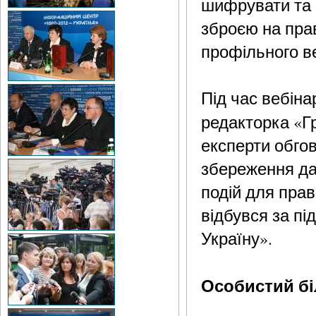
шифрувати та 
зброєю на прав
профільного в
Під час вебіна
редакторка «Г
експерти обгов
збереження да
подій для прав
відбувся за п
Україну».
Особистий бі