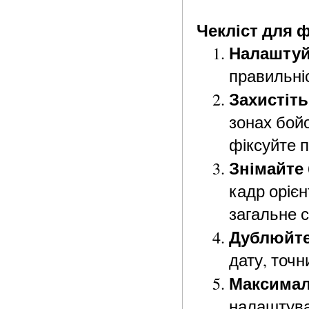
Чекліст для ф
Налаштуй
правильніс
Захистіть
зонах бойо
фіксуйте п
Знімайте
кадр орієн
загальне 
Дублюйте
дату, точн
Максимал
налаштува