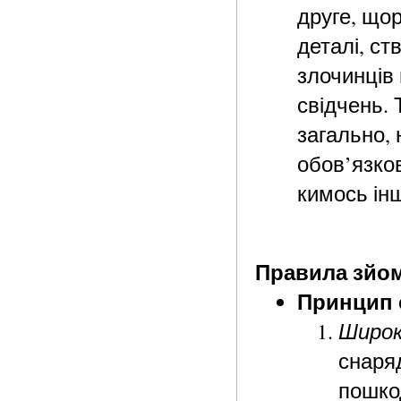
друге, щор
деталі, ст
злочинців 
свідчень. 
загально, 
обов’язко
кимось ін
Правила зйом
Принцип с
Широк
снаря
пошко