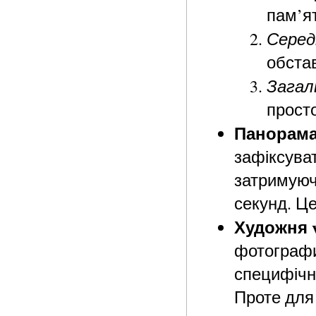
пам’ят
Серед
обста
Загал
просто
Панорама 
зафіксуват
затримуюч
секунд. Це
Художня 
фотографи
специфічн
Проте для 