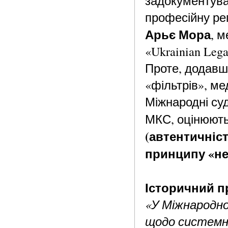
задокументува
професійну ре
Арьє Мора
, м
«Ukrainian Lega
Проте, додавш
«фільтрів», м
Міжнародні су
МКС, оцінюють
(автентичніст
принципу «н
Історичний п
«У Міжнародно
щодо системно