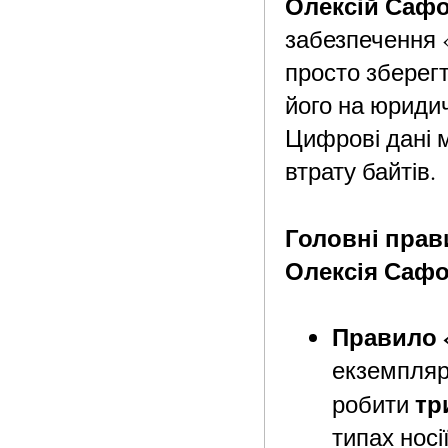
Олексій Саф
забезпечення «
просто зберег
його на юридич
Цифрові дані 
втрату байтів.
Головні прав
Олексія Саф
Правило «
екземпляр
тр
робити
типах носі