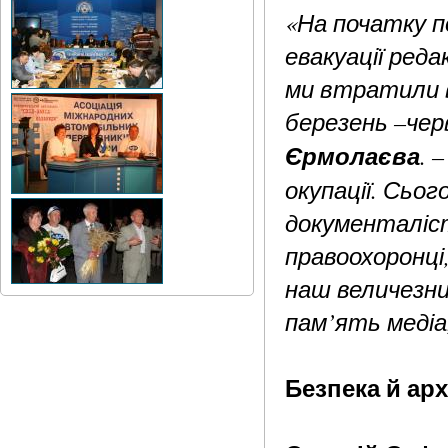
«На початку 
евакуації реда
ми втратили в
березень –чер
Єрмолаєва
. 
окупації. Сьо
документаліст
правоохоронці,
наш величезни
пам’ять медіа,
Безпека й арх