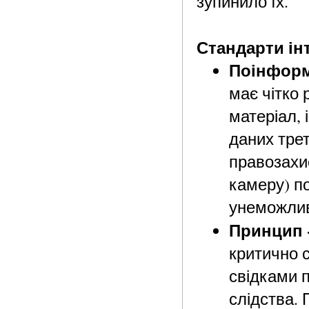
зупинило їх.
Стандарти ін
Поінформ
має чітко 
матеріал, 
даних тре
правозахи
камеру) п
унеможлив
Принцип 
критично с
свідками 
слідства.